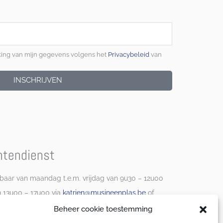
king van mijn gegevens volgens het
Privacybeleid
van
INSCHRIJVEN
ntendienst
baar van maandag t.e.m. vrijdag van 9u30 – 12u00
n 13u00 – 17u00 via
katrien@musineenplas.be
of
90 87 25
.
Beheer cookie toestemming