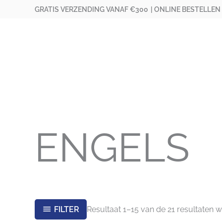
Ga
GRATIS VERZENDING VANAF €300
| ONLINE BESTELLEN
naar
de
inhoud
ENGELS
Resultaat 1–15 van de 21 resultaten 
FILTER