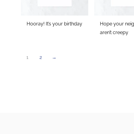
Hooray! It’s your birthday
Hope your nei
aren’t creepy
1
2
→