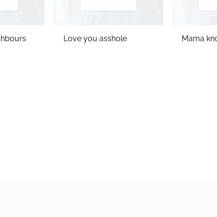
ghbours
Love you asshole
Mama kno