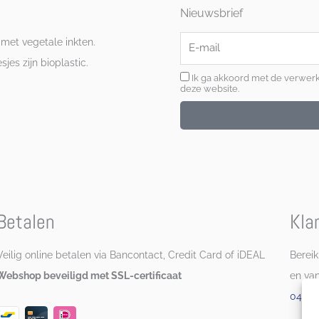
Nieuwsbrief
E-
 met vegetale inkten.
mail
es zijn bioplastic.
Ik ga akkoord met de verwer
deze website.
Betalen
Kla
Veilig online betalen via Bancontact, Credit Card of iDEAL
Bereik
Webshop beveiligd met SSL-certificaat
en va
0472 