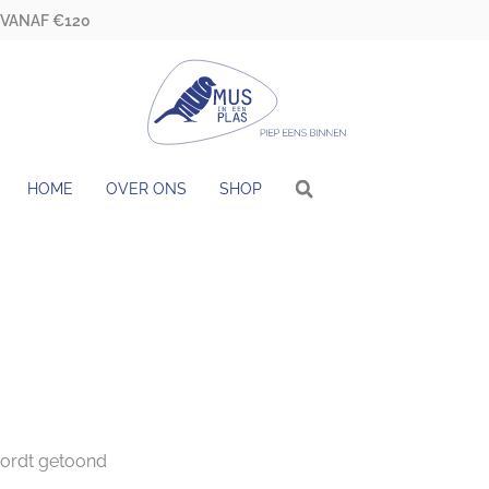
 VANAF €120
HOME
OVER ONS
SHOP
wordt getoond