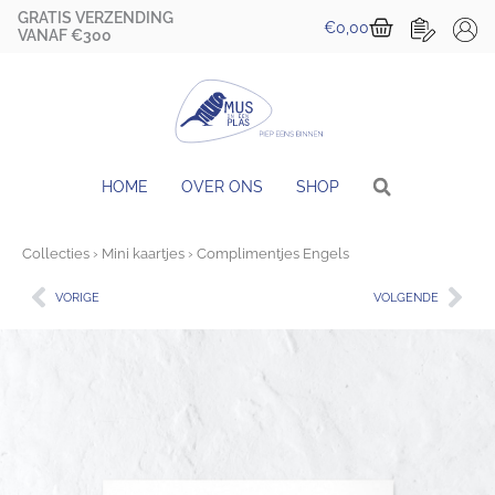
Ga
GRATIS VERZENDING
Winkelwa
€
0,00
naar
VANAF €300
de
inhoud
HOME
OVER ONS
SHOP
Collecties
›
Mini kaartjes
› Complimentjes Engels
Vorige
Vol
VORIGE
VOLGENDE