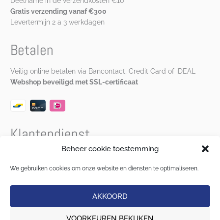
Deelname in de verzendkosten €10
Gratis verzending vanaf €300
Levertermijn 2 a 3 werkdagen
Betalen
Veilig online betalen via Bancontact, Credit Card of iDEAL
Webshop beveiligd met SSL-certificaat
Klantendienst
Beheer cookie toestemming
Bereikbaar van maandag t.e.m. vrijdag van 9u30 – 12u00 en
van 13u00 – 17u00 via
katrien@musineenplas.be
of
We gebruiken cookies om onze website en diensten te optimaliseren.
0472 90 87 25
.
AKKOORD
Copyright © 2026 Mus In Een Plas
VOORKEUREN BEKIJKEN