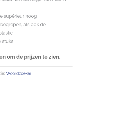
te supérieur 300g
inbegrepen, als ook de
plastic
6 stuks
n om de prijzen te zien.
ie:
Woordzoeker