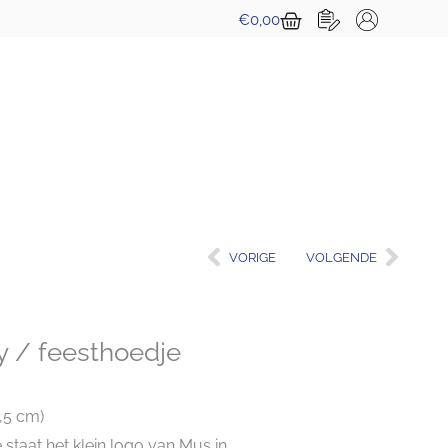
Winkelwagen
€
0,00
Vorige
Volg
VORIGE
VOLGENDE
y / feesthoedje
0,5 cm)
 staat het klein logo van Mus in