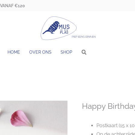
 VANAF €120
HOME
OVER ONS
SHOP
Happy Birthda
Postkaart (15 x 1
Op de achterzijde