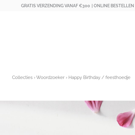
Ga
GRATIS VERZENDING VANAF €300
| ONLINE BESTELLEN
naar
de
inhoud
Collecties
›
Woordzoeker
› Happy Birthday / feesthoedje