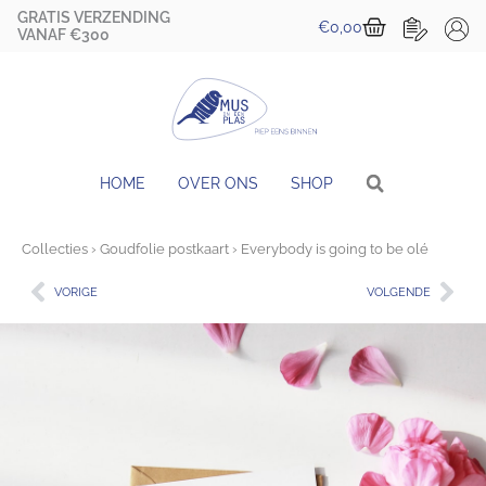
Ga
GRATIS VERZENDING
Winkelwa
€
0,00
naar
VANAF €300
de
inhoud
HOME
OVER ONS
SHOP
Collecties
›
Goudfolie postkaart
› Everybody is going to be olé
Vorige
Vol
VORIGE
VOLGENDE