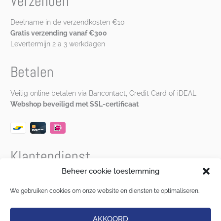
Verzenden
Deelname in de verzendkosten €10
Gratis verzending vanaf €300
Levertermijn 2 a 3 werkdagen
Betalen
Veilig online betalen via Bancontact, Credit Card of iDEAL
Webshop beveiligd met SSL-certificaat
Klantendienst
Beheer cookie toestemming
Bereikbaar van maandag t.e.m. vrijdag van 9u30 – 12u00 en
van 13u00 – 17u00 via
katrien@musineenplas.be
of
We gebruiken cookies om onze website en diensten te optimaliseren.
0472 90 87 25
.
AKKOORD