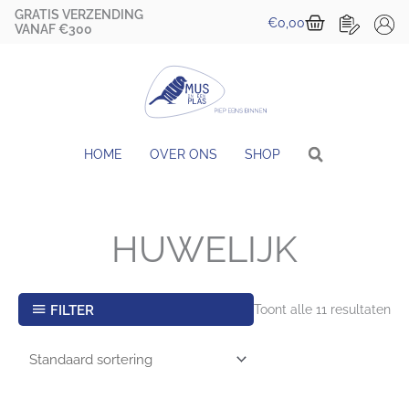
Ga
GRATIS VERZENDING
Winkelwa
€
0,00
naar
VANAF €300
de
inhoud
HOME
OVER ONS
SHOP
HUWELIJK
FILTER
Toont alle 11 resultaten