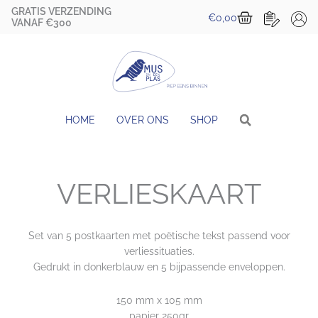
Ga
GRATIS VERZENDING
Winkelwa
€
0,00
naar
VANAF €300
de
inhoud
HOME
OVER ONS
SHOP
VERLIESKAART
Set van 5 postkaarten met poëtische tekst passend voor
verliessituaties.
Gedrukt in donkerblauw en 5 bijpassende enveloppen.
150 mm x 105 mm
papier 250gr