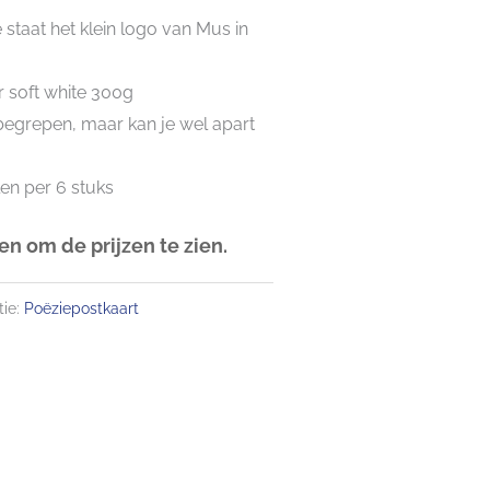
 staat het klein logo van Mus in
 soft white 300g
nbegrepen, maar kan je wel apart
len per 6 stuks
n om de prijzen te zien.
ie:
Poëziepostkaart