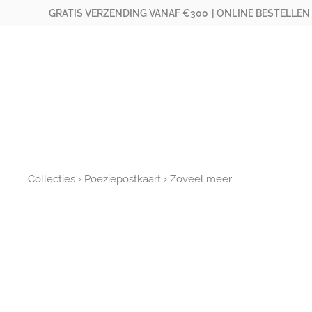
Ga
GRATIS VERZENDING VANAF €300
| ONLINE BESTELLEN
naar
de
inhoud
Collecties
›
Poëziepostkaart
› Zoveel meer