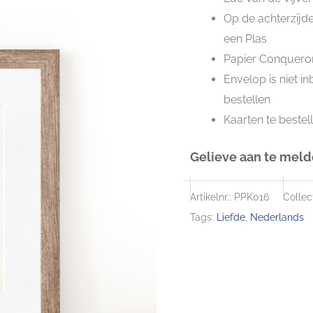
Op de achterzijde
een Plas
Papier Conqueror
Envelop is niet i
bestellen
Kaarten te bestel
Gelieve aan te melde
Artikelnr.:
PPK016
Collect
Tags:
Liefde
,
Nederlands