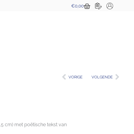
Winkelwagen
€
0,00
Vorige
Volg
VORIGE
VOLGENDE
0,5 cm) met poëtische tekst van