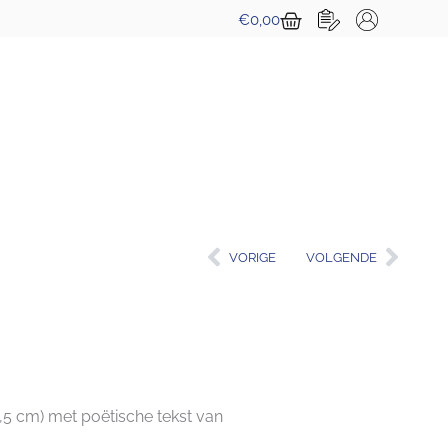
Winkelwagen
€
0,00
Vorige
Volg
VORIGE
VOLGENDE
0,5 cm) met poëtische tekst van