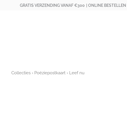
Ga
GRATIS VERZENDING VANAF €300
| ONLINE BESTELLEN
naar
de
inhoud
Collecties
›
Poëziepostkaart
› Leef nu