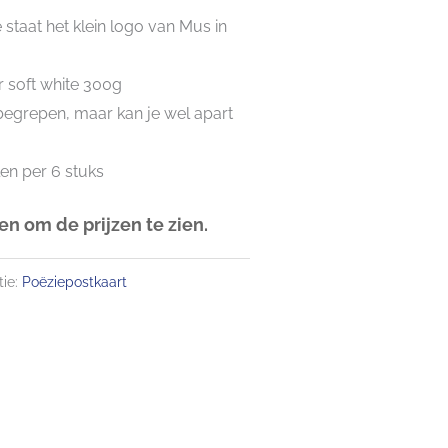
 staat het klein logo van Mus in
 soft white 300g
nbegrepen, maar kan je wel apart
len per 6 stuks
n om de prijzen te zien.
ie:
Poëziepostkaart