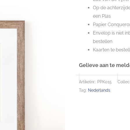
Op de achterzijde
een Plas
Papier Conqueror
Envelop is niet i
bestellen
Kaarten te bestel
Gelieve aan te melde
Artikelnr.:
PPK015
Collect
Tag:
Nederlands