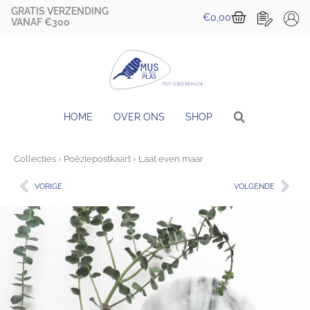
Ga
GRATIS VERZENDING
Winkelwa
€
0,00
naar
VANAF €300
de
inhoud
HOME
OVER ONS
SHOP
Collecties
›
Poëziepostkaart
› Laat even maar
Vorige
Vol
VORIGE
VOLGENDE