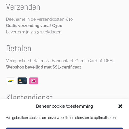
Verzenden
Deelname in de verzendkosten €10
Gratis verzending vanaf €300
Levertermijn 2 a 3 werkdagen
Betalen
Veilig online betalen via Bancontact, Credit Card of iDEAL
Webshop beveiligd met SSL-certificaat
Klantendienst
Beheer cookie toestemming
Bereikbaar van maandag t.e.m. vrijdag van 9u30 – 12u00 en
van 13u00 – 17u00 via
katrien@musineenplas.be
of
We gebruiken cookies om onze website en diensten te optimaliseren.
0472 90 87 25
.