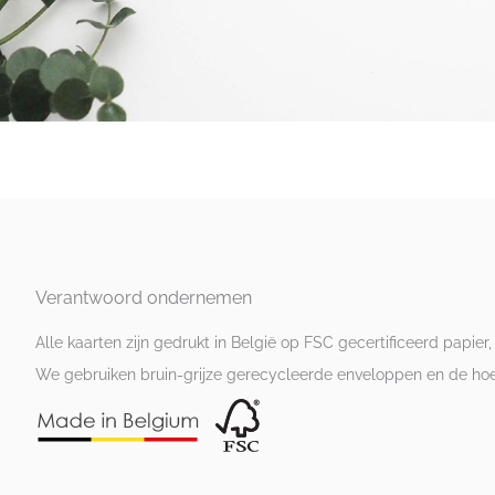
Verantwoord ondernemen
Alle kaarten zijn gedrukt in België op FSC gecertificeerd papier,
We gebruiken bruin-grijze gerecycleerde enveloppen en de hoesj