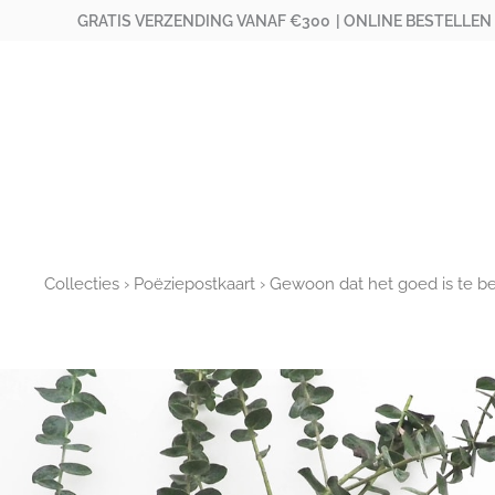
Ga
GRATIS VERZENDING VANAF €300
| ONLINE BESTELLEN
naar
de
inhoud
Collecties
›
Poëziepostkaart
› Gewoon dat het goed is te b