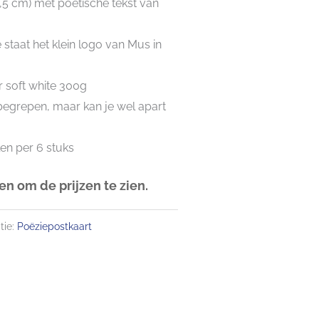
0,5 cm) met poëtische tekst van
 staat het klein logo van Mus in
 soft white 300g
nbegrepen, maar kan je wel apart
len per 6 stuks
n om de prijzen te zien.
tie:
Poëziepostkaart