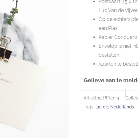
Postkaart (15 x 1
Luc Van de Vijver
Op de achterzijde
een Plas
Papier Conqueror
Envelop is niet i
bestellen
Kaarten te bestel
Gelieve aan te melde
Artikelnr.:
PPK044
Collec
Tags:
Liefde
,
Nederlands