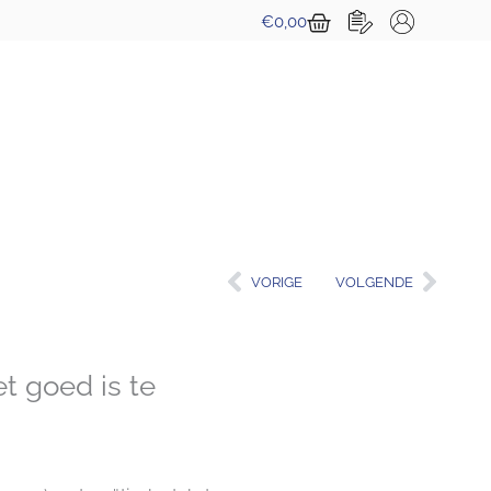
Winkelwagen
€
0,00
Vorige
Volg
VORIGE
VOLGENDE
t goed is te