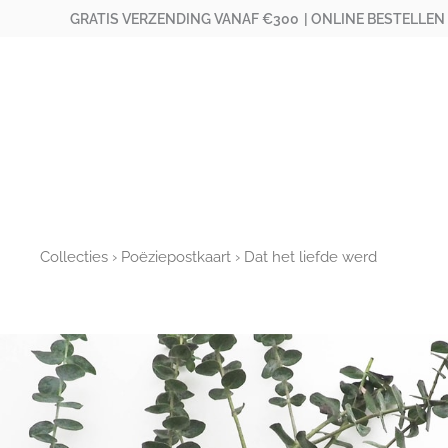
Ga
GRATIS VERZENDING VANAF €300
| ONLINE BESTELLEN
naar
de
inhoud
Collecties
›
Poëziepostkaart
› Dat het liefde werd