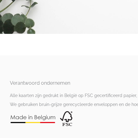
Verantwoord ondernemen
Alle kaarten zijn gedrukt in België op FSC gecertificeerd papier,
We gebruiken bruin-grijze gerecycleerde enveloppen en de hoesj