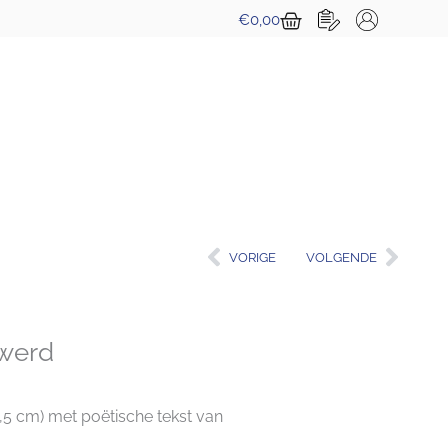
Winkelwagen
€
0,00
Vorige
Volg
VORIGE
VOLGENDE
 werd
0,5 cm) met poëtische tekst van