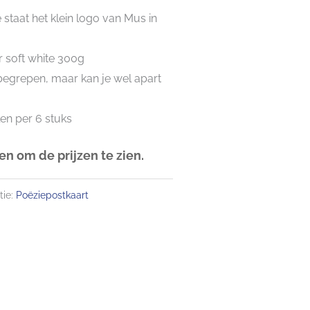
 staat het klein logo van Mus in
 soft white 300g
nbegrepen, maar kan je wel apart
len per 6 stuks
n om de prijzen te zien.
tie:
Poëziepostkaart