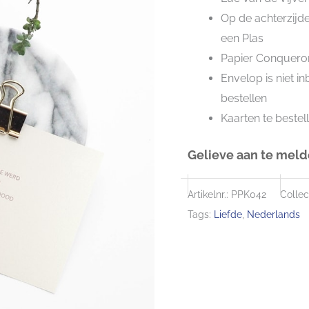
Op de achterzijde
een Plas
Papier Conqueror
Envelop is niet i
bestellen
Kaarten te bestel
Gelieve aan te melde
Artikelnr.:
PPK042
Collec
Tags:
Liefde
,
Nederlands